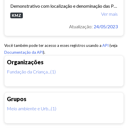
Demonstrativo com localização e denominação das Praças e Parques no Município de Fortaleza. (aviso: Arquivo dinâmico, podem ocorrer mudanças de nomenclatura ou urbanização que...
Ver mais
KMZ
Atualização:
24/05/2023
Você também pode ter acesso a esses registros usando a
API
(veja
Documentação da API
).
Organizações
Fundação da Criança...(1)
Grupos
Meio ambiente e Urb...(1)