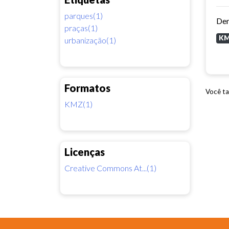
parques(1)
praças(1)
K
urbanização(1)
Formatos
Você ta
KMZ(1)
Licenças
Creative Commons At...(1)