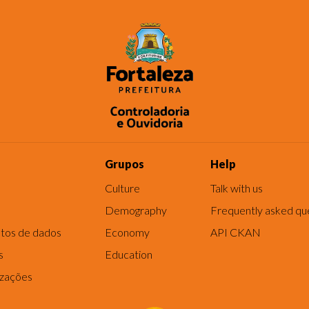
Grupos
Help
Culture
Talk with us
Demography
Frequently asked qu
tos de dados
Economy
API CKAN
s
Education
izações