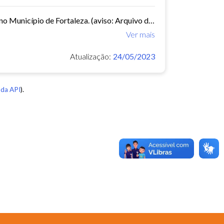
Demonstrativo com localização e denominação das Praças e Parques no Município de Fortaleza. (aviso: Arquivo dinâmico, podem ocorrer mudanças de nomenclatura ou urbanização que...
Ver mais
Atualização:
24/05/2023
da API
).