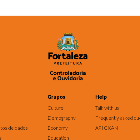
Grupos
Help
Culture
Talk with us
Demography
Frequently asked qu
tos de dados
Economy
API CKAN
s
Education