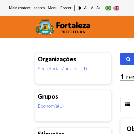
Main content
search
Menu
Footer
A-
A
A+
Organizações
Secretaria Municipa...(1)
1
re
Grupos
Economia(1)
Ob
Etiquetas