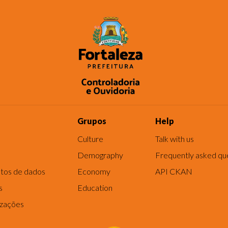
Grupos
Help
Culture
Talk with us
Demography
Frequently asked qu
tos de dados
Economy
API CKAN
s
Education
izações