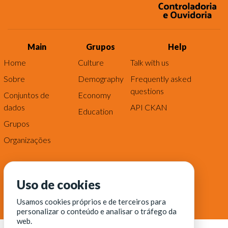
Main
Grupos
Help
Home
Culture
Talk with us
Sobre
Demography
Frequently asked
questions
Conjuntos de
Economy
dados
API CKAN
Education
Grupos
Organizações
Uso de cookies
Usamos cookies próprios e de terceiros para
personalizar o conteúdo e analisar o tráfego da
web.