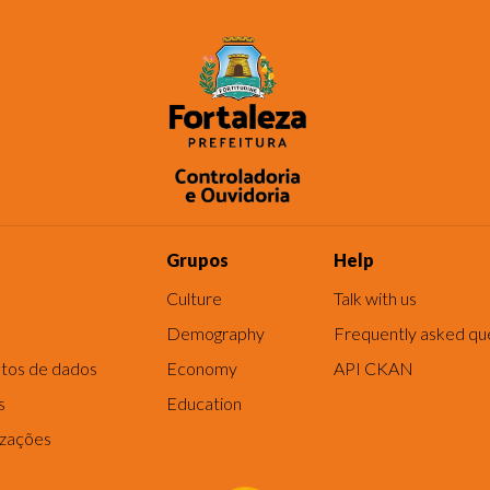
Grupos
Help
Culture
Talk with us
Demography
Frequently asked qu
tos de dados
Economy
API CKAN
s
Education
izações