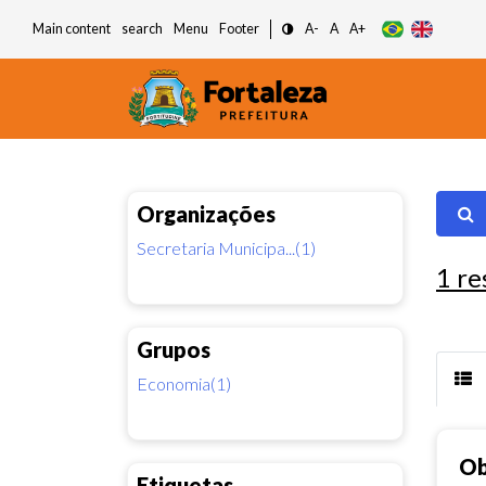
Main content
search
Menu
Footer
A-
A
A+
Organizações
Secretaria Municipa...(1)
1
re
Grupos
Economia(1)
Ob
Etiquetas