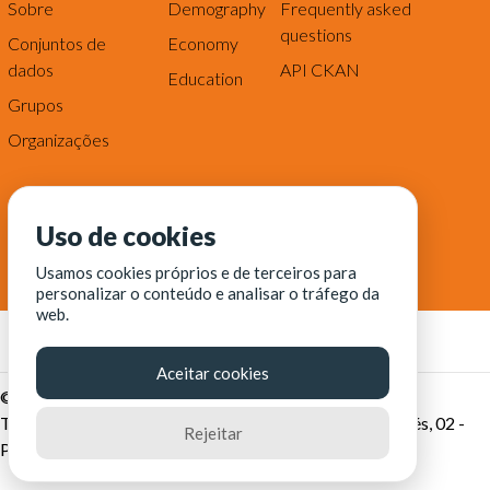
Sobre
Demography
Frequently asked
questions
Conjuntos de
Economy
dados
API CKAN
Education
Grupos
Organizações
Uso de cookies
Usamos cookies próprios e de terceiros para
personalizar o conteúdo e analisar o tráfego da
web.
Aceitar cookies
© Fortaleza Digital || CITINOVA - Fundação de Ciência,
Tecnologia e Inovação de Fortaleza - Rua dos Tremembés, 02 -
Rejeitar
Praia de Iracema - Fortaleza-CE