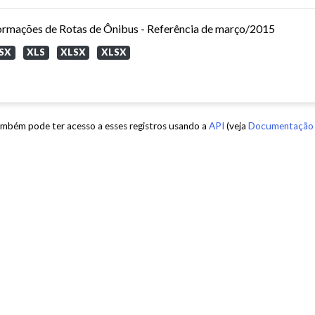
ormações de Rotas de Ônibus - Referência de março/2015
SX
XLS
XLSX
XLSX
mbém pode ter acesso a esses registros usando a
API
(veja
Documentação 