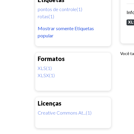
pontos de controle(1)
Inf
rotas(1)
XL
Mostrar somente Etiquetas
popular
Você ta
Formatos
XLS(1)
XLSX(1)
Licenças
Creative Commons At...(1)