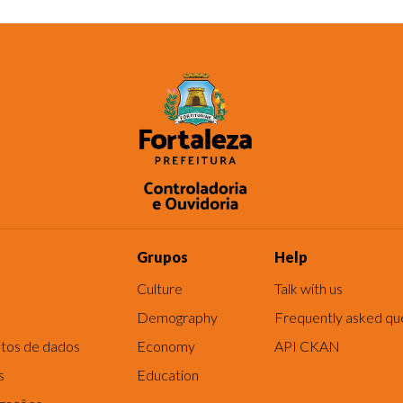
Grupos
Help
Culture
Talk with us
Demography
Frequently asked qu
tos de dados
Economy
API CKAN
s
Education