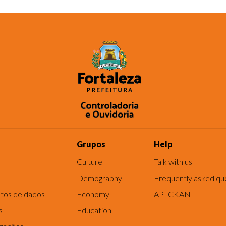
Grupos
Help
Culture
Talk with us
Demography
Frequently asked qu
tos de dados
Economy
API CKAN
s
Education