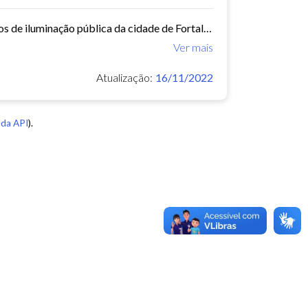
Este conjunto de dados contém os dados georreferenciados dos pontos de iluminação pública da cidade de Fortaleza.
Ver mais
Atualização:
16/11/2022
da API
).