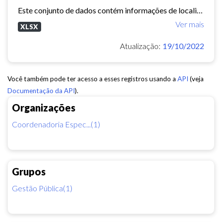
Este conjunto de dados contém informações de localização das Praças de Juventude, CEUs, Cucas, Empreendimentos do Projeto Credjovem, Escolinhas de Surf do Projeto Juventude na...
Ver mais
XLSX
Atualização:
19/10/2022
Você também pode ter acesso a esses registros usando a
API
(veja
Documentação da API
).
Organizações
Coordenadoria Espec...(1)
Grupos
Gestão Pública(1)