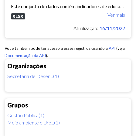
Este conjunto de dados contém indicadores de educação, longevidade e renda para cada bairro de Fortaleza. Esses três indicadores juntos formam o Indice de Desenvolvimento Humano...
Ver mais
XLSX
Atualização:
16/11/2022
Você também pode ter acesso a esses registros usando a
API
(veja
Documentação da API
).
Organizações
Secretaria de Desen...(1)
Grupos
Gestão Pública(1)
Meio ambiente e Urb...(1)