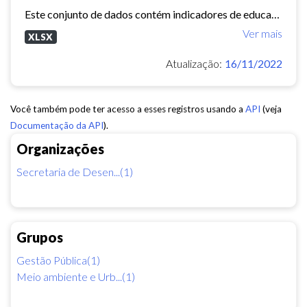
Este conjunto de dados contém indicadores de educação, longevidade e renda para cada bairro de Fortaleza. Esses três indicadores juntos formam o Indice de Desenvolvimento Humano...
Ver mais
XLSX
Atualização:
16/11/2022
Você também pode ter acesso a esses registros usando a
API
(veja
Documentação da API
).
Organizações
Secretaria de Desen...(1)
Grupos
Gestão Pública(1)
Meio ambiente e Urb...(1)