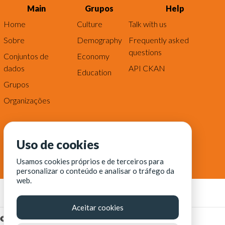
Main
Grupos
Help
Home
Culture
Talk with us
Sobre
Demography
Frequently asked
questions
Conjuntos de
Economy
dados
API CKAN
Education
Grupos
Organizações
Uso de cookies
Usamos cookies próprios e de terceiros para
personalizar o conteúdo e analisar o tráfego da
web.
Aceitar cookies
© Fortaleza Digital || CITINOVA - Fundação de Ciência,