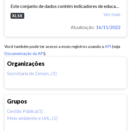
Este conjunto de dados contém indicadores de educação, longevidade e renda para cada bairro de Fortaleza. Esses três indicadores juntos formam o Indice de Desenvolvimento Humano...
Ver mais
XLSX
Atualização:
16/11/2022
Você também pode ter acesso a esses registros usando a
API
(veja
Documentação da API
).
Organizações
Secretaria de Desen...(1)
Grupos
Gestão Pública(1)
Meio ambiente e Urb...(1)