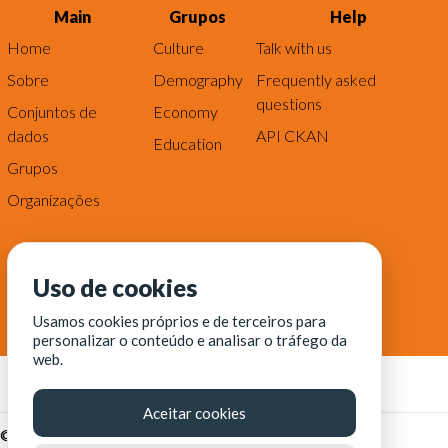
Main
Grupos
Help
Home
Culture
Talk with us
Sobre
Demography
Frequently asked
questions
Conjuntos de
Economy
dados
API CKAN
Education
Grupos
Organizações
Uso de cookies
Usamos cookies próprios e de terceiros para
personalizar o conteúdo e analisar o tráfego da
web.
Aceitar cookies
© Fortaleza Digital || CITINOVA - Fundação de Ciência,