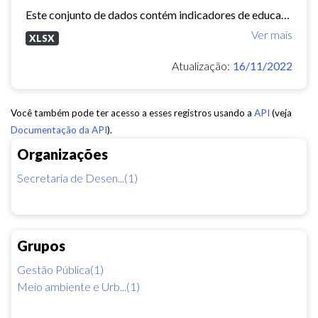
Este conjunto de dados contém indicadores de educação, longevidade e renda para cada bairro de Fortaleza. Esses três indicadores juntos formam o Indice de Desenvolvimento Humano...
Ver mais
XLSX
Atualização:
16/11/2022
Você também pode ter acesso a esses registros usando a
API
(veja
Documentação da API
).
Organizações
Secretaria de Desen...(1)
Grupos
Gestão Pública(1)
Meio ambiente e Urb...(1)