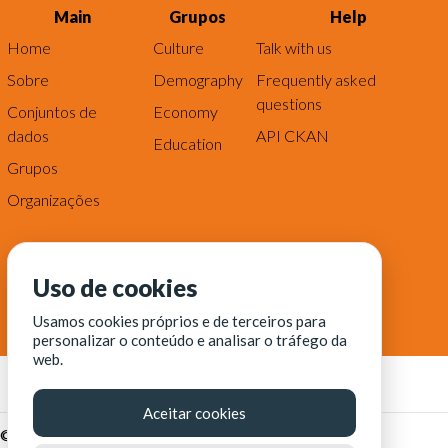
Main
Grupos
Help
Home
Culture
Talk with us
Sobre
Demography
Frequently asked
questions
Conjuntos de
Economy
dados
API CKAN
Education
Grupos
Organizações
Uso de cookies
Usamos cookies próprios e de terceiros para
personalizar o conteúdo e analisar o tráfego da
web.
Aceitar cookies
© Fortaleza Digital || CITINOVA - Fundação de Ciência,