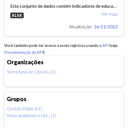
Este conjunto de dados contém indicadores de educação, longevidade e renda para cada bairro de Fortaleza. Esses três indicadores juntos formam o Indice de Desenvolvimento Humano...
Ver mais
XLSX
Atualização:
16/11/2022
Você também pode ter acesso a esses registros usando a
API
(veja
Documentação da API
).
Organizações
Secretaria de Desen...(1)
Grupos
Gestão Pública(1)
Meio ambiente e Urb...(1)