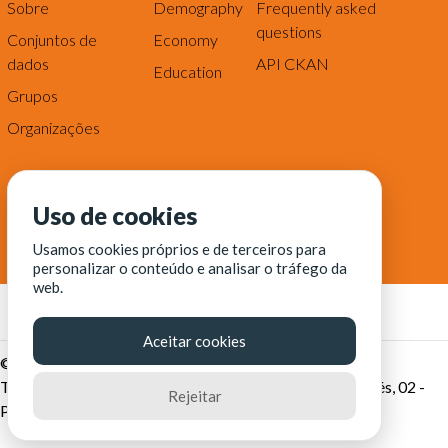
Sobre
Demography
Frequently asked
questions
Conjuntos de
Economy
dados
API CKAN
Education
Grupos
Organizações
Uso de cookies
Usamos cookies próprios e de terceiros para
personalizar o conteúdo e analisar o tráfego da
web.
Aceitar cookies
© Fortaleza Digital || CITINOVA - Fundação de Ciência,
Tecnologia e Inovação de Fortaleza - Rua dos Tremembés, 02 -
Rejeitar
Praia de Iracema - Fortaleza-CE