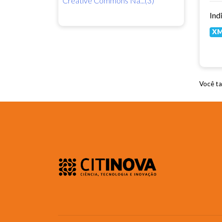
Creative Commons Nã...(3)
Ind
X
Você ta