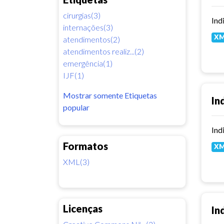
cirurgias(3)
Ind
internações(3)
X
atendimentos(2)
atendimentos realiz...(2)
emergência(1)
IJF(1)
Mostrar somente Etiquetas
In
popular
Ind
Formatos
X
XML(3)
Licenças
In