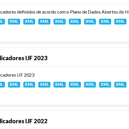
icadores definidos de acordo com o Plano de Dados Abertos do Ho
ML
XML
XML
XML
XML
XML
XML
XML
XML
dicadores IJF 2023
icadores IJF 2023
ML
XML
XML
XML
XML
XML
XML
XML
XML
dicadores IJF 2022