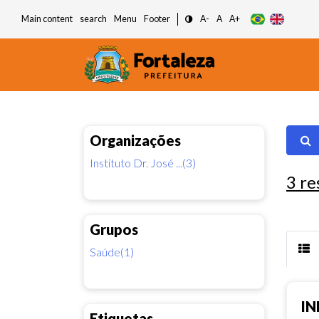
Main content
search
Menu
Footer
A-
A
A+
Organizações
Instituto Dr. José ...(3)
3
re
Grupos
Saúde(1)
IN
Etiquetas