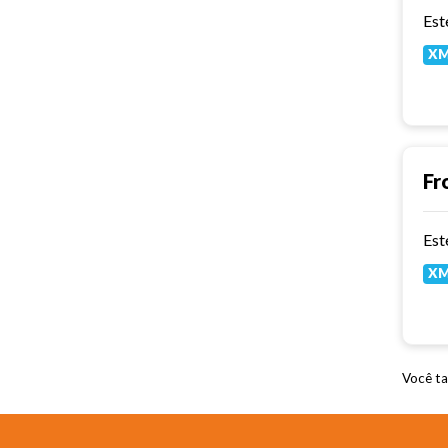
X
Fr
X
Você ta