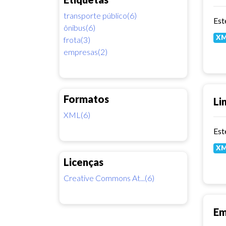
transporte público(6)
Est
ônibus(6)
X
frota(3)
empresas(2)
Formatos
Li
XML(6)
Est
X
Licenças
Creative Commons At...(6)
Em