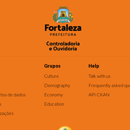
Grupos
Help
Culture
Talk with us
Demography
Frequently asked qu
tos de dados
Economy
API CKAN
s
Education
izações