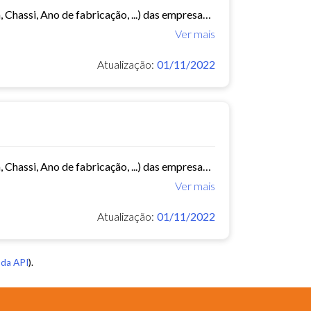
Este conjunto de dados contém informações da frota de ônibus (Placa, Chassi, Ano de fabricação, ...) das empresas de Transporte Público Municipal. Mês de referência: 02/2015.
Ver mais
Atualização:
01/11/2022
Este conjunto de dados contém informações da frota de ônibus (Placa, Chassi, Ano de fabricação, ...) das empresas de Transporte Público Municipal. Mês de referência: 04/2015.
Ver mais
Atualização:
01/11/2022
da API
).