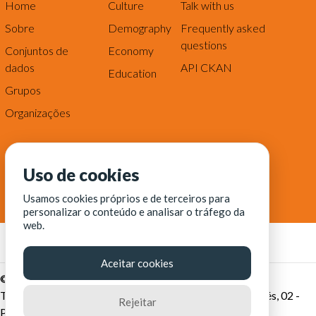
Home
Culture
Talk with us
Sobre
Demography
Frequently asked
questions
Conjuntos de
Economy
dados
API CKAN
Education
Grupos
Organizações
Uso de cookies
Usamos cookies próprios e de terceiros para
personalizar o conteúdo e analisar o tráfego da
web.
Aceitar cookies
© Fortaleza Digital || CITINOVA - Fundação de Ciência,
Tecnologia e Inovação de Fortaleza - Rua dos Tremembés, 02 -
Rejeitar
Praia de Iracema - Fortaleza-CE