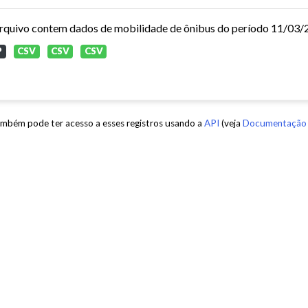
P
CSV
CSV
CSV
mbém pode ter acesso a esses registros usando a
API
(veja
Documentação 