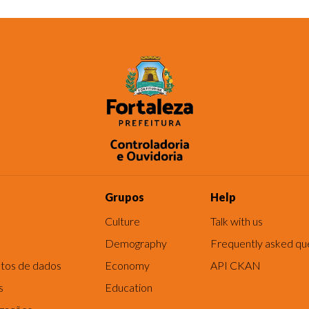
Grupos
Help
Culture
Talk with us
Demography
Frequently asked qu
tos de dados
Economy
API CKAN
s
Education