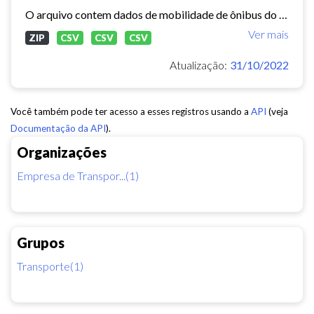
O arquivo contem dados de mobilidade de ônibus do período 11/03/2015, contendo dados de GPS, paradas e validação.
Ver mais
ZIP
CSV
CSV
CSV
Atualização:
31/10/2022
Você também pode ter acesso a esses registros usando a
API
(veja
Documentação da API
).
Organizações
Empresa de Transpor...(1)
Grupos
Transporte(1)