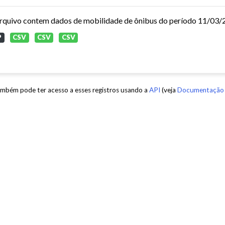
P
CSV
CSV
CSV
mbém pode ter acesso a esses registros usando a
API
(veja
Documentação 