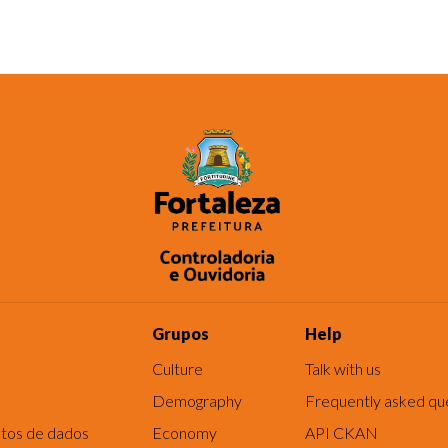
Grupos
Help
Culture
Talk with us
Demography
Frequently asked qu
tos de dados
Economy
API CKAN