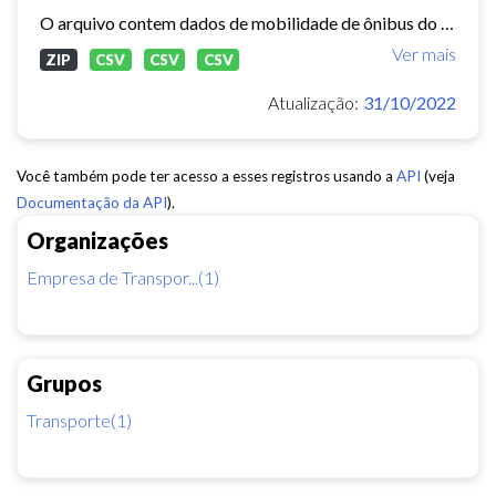
O arquivo contem dados de mobilidade de ônibus do período 11/03/2015, contendo dados de GPS, paradas e validação.
Ver mais
ZIP
CSV
CSV
CSV
Atualização:
31/10/2022
Você também pode ter acesso a esses registros usando a
API
(veja
Documentação da API
).
Organizações
Empresa de Transpor...(1)
Grupos
Transporte(1)