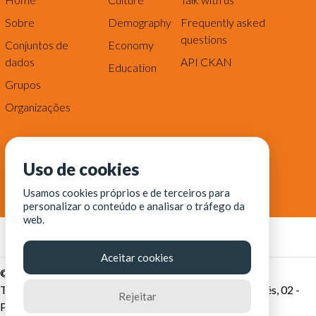
Sobre
Demography
Frequently asked
questions
Conjuntos de
Economy
dados
API CKAN
Education
Grupos
Organizações
Uso de cookies
Usamos cookies próprios e de terceiros para
personalizar o conteúdo e analisar o tráfego da
web.
Aceitar cookies
© Fortaleza Digital || CITINOVA - Fundação de Ciência,
Tecnologia e Inovação de Fortaleza - Rua dos Tremembés, 02 -
Rejeitar
Praia de Iracema - Fortaleza-CE