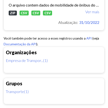
O arquivo contem dados de mobilidade de ônibus do período 11/03/2015, contendo dados de GPS, paradas e validação.
Ver mais
ZIP
CSV
CSV
CSV
Atualização:
31/10/2022
Você também pode ter acesso a esses registros usando a
API
(veja
Documentação da API
).
Organizações
Empresa de Transpor...(1)
Grupos
Transporte(1)