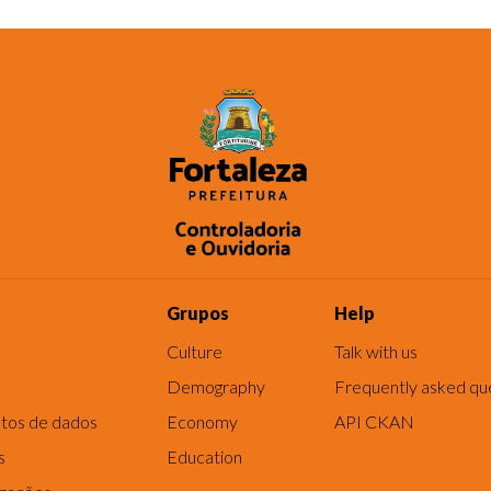
Grupos
Help
Culture
Talk with us
Demography
Frequently asked qu
tos de dados
Economy
API CKAN
s
Education