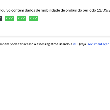
P
CSV
CSV
CSV
mbém pode ter acesso a esses registros usando a
API
(veja
Documentação 