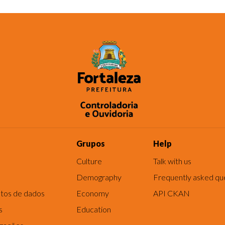
Grupos
Help
Culture
Talk with us
Demography
Frequently asked qu
tos de dados
Economy
API CKAN
s
Education