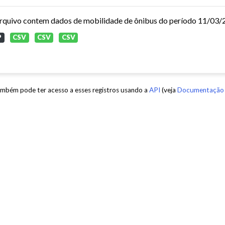
P
CSV
CSV
CSV
mbém pode ter acesso a esses registros usando a
API
(veja
Documentação 