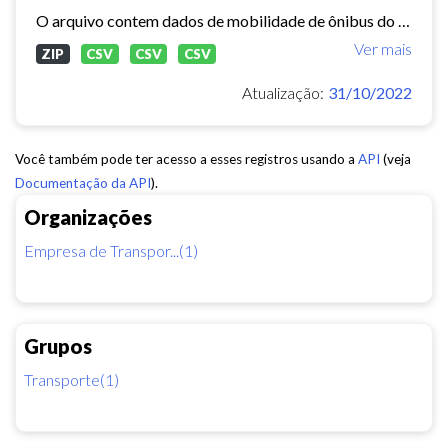
O arquivo contem dados de mobilidade de ônibus do período 11/03/2015, contendo dados de GPS, paradas e validação.
Ver mais
ZIP
CSV
CSV
CSV
Atualização:
31/10/2022
Você também pode ter acesso a esses registros usando a
API
(veja
Documentação da API
).
Organizações
Empresa de Transpor...(1)
Grupos
Transporte(1)