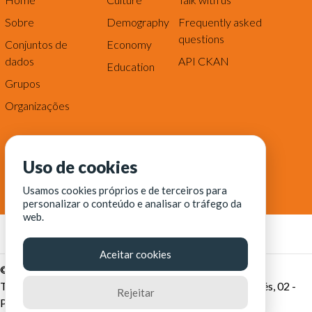
Sobre
Demography
Frequently asked
questions
Conjuntos de
Economy
dados
API CKAN
Education
Grupos
Organizações
Uso de cookies
Usamos cookies próprios e de terceiros para
personalizar o conteúdo e analisar o tráfego da
web.
Aceitar cookies
© Fortaleza Digital || CITINOVA - Fundação de Ciência,
Tecnologia e Inovação de Fortaleza - Rua dos Tremembés, 02 -
Rejeitar
Praia de Iracema - Fortaleza-CE