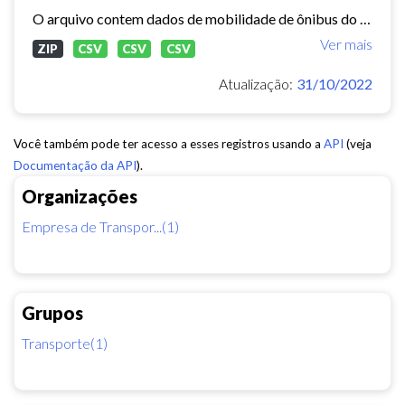
O arquivo contem dados de mobilidade de ônibus do período 11/03/2015, contendo dados de GPS, paradas e validação.
Ver mais
ZIP
CSV
CSV
CSV
Atualização:
31/10/2022
Você também pode ter acesso a esses registros usando a
API
(veja
Documentação da API
).
Organizações
Empresa de Transpor...(1)
Grupos
Transporte(1)