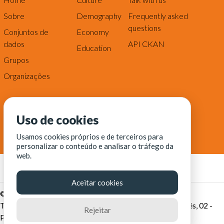
Sobre
Demography
Frequently asked
questions
Conjuntos de
Economy
dados
API CKAN
Education
Grupos
Organizações
Uso de cookies
Usamos cookies próprios e de terceiros para
personalizar o conteúdo e analisar o tráfego da
web.
Aceitar cookies
© Fortaleza Digital || CITINOVA - Fundação de Ciência,
Tecnologia e Inovação de Fortaleza - Rua dos Tremembés, 02 -
Rejeitar
Praia de Iracema - Fortaleza-CE