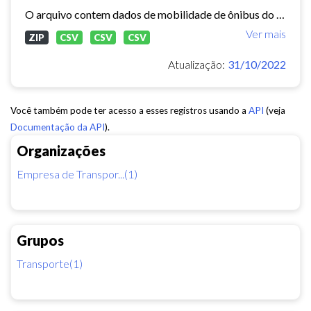
O arquivo contem dados de mobilidade de ônibus do período 11/03/2015, contendo dados de GPS, paradas e validação.
Ver mais
ZIP
CSV
CSV
CSV
Atualização:
31/10/2022
Você também pode ter acesso a esses registros usando a
API
(veja
Documentação da API
).
Organizações
Empresa de Transpor...(1)
Grupos
Transporte(1)