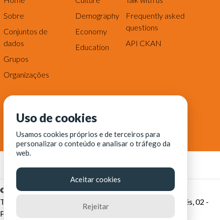
Sobre
Demography
Frequently asked
questions
Conjuntos de
Economy
dados
API CKAN
Education
Grupos
Organizações
Uso de cookies
Usamos cookies próprios e de terceiros para
personalizar o conteúdo e analisar o tráfego da
web.
Aceitar cookies
© Fortaleza Digital || CITINOVA - Fundação de Ciência,
Tecnologia e Inovação de Fortaleza - Rua dos Tremembés, 02 -
Rejeitar
Praia de Iracema - Fortaleza-CE