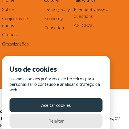
Sobre
Demography
Frequently asked
questions
Conjuntos de
Economy
dados
API CKAN
Education
Grupos
Organizações
Uso de cookies
Usamos cookies próprios e de terceiros para
personalizar o conteúdo e analisar o tráfego da
web.
Aceitar cookies
© Fortaleza Digital || CITINOVA - Fundação de Ciência,
Tecnologia e Inovação de Fortaleza - Rua dos Tremembés, 02 -
Rejeitar
Praia de Iracema - Fortaleza-CE