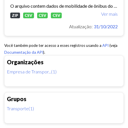
O arquivo contem dados de mobilidade de ônibus do período 11/03/2015, contendo dados de GPS, paradas e validação.
Ver mais
ZIP
CSV
CSV
CSV
Atualização:
31/10/2022
Você também pode ter acesso a esses registros usando a
API
(veja
Documentação da API
).
Organizações
Empresa de Transpor...(1)
Grupos
Transporte(1)