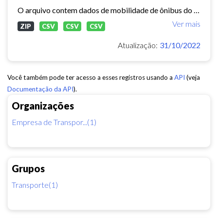
O arquivo contem dados de mobilidade de ônibus do período 11/03/2015, contendo dados de GPS, paradas e validação.
Ver mais
ZIP
CSV
CSV
CSV
Atualização:
31/10/2022
Você também pode ter acesso a esses registros usando a
API
(veja
Documentação da API
).
Organizações
Empresa de Transpor...(1)
Grupos
Transporte(1)