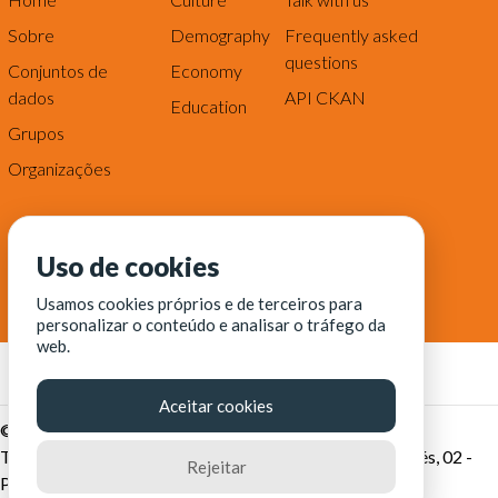
Sobre
Demography
Frequently asked
questions
Conjuntos de
Economy
dados
API CKAN
Education
Grupos
Organizações
Uso de cookies
Usamos cookies próprios e de terceiros para
personalizar o conteúdo e analisar o tráfego da
web.
Aceitar cookies
© Fortaleza Digital || CITINOVA - Fundação de Ciência,
Tecnologia e Inovação de Fortaleza - Rua dos Tremembés, 02 -
Rejeitar
Praia de Iracema - Fortaleza-CE