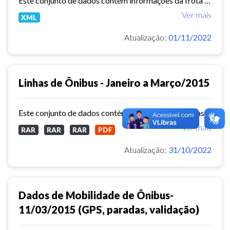
Este conjunto de dados contém informações da frota de ônibus (Placa, Chassi, Ano de fabricação, ...) das empresas de Transporte Público Municipal. Mês de referência: 04/2015.
Ver mais
XML
Atualização:
01/11/2022
Linhas de Ônibus - Janeiro a Março/2015
Este conjunto de dados contém informações sobre as linhas da rede urbana de ônibus do município de Fortaleza no ano de 2015.
Ver mais
RAR
RAR
RAR
PDF
Atualização:
31/10/2022
Dados de Mobilidade de Ônibus-
11/03/2015 (GPS, paradas, validação)