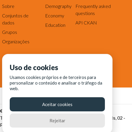
Sobre
Demography
Frequently asked
questions
Conjuntos de
Economy
dados
API CKAN
Education
Grupos
Organizações
Uso de cookies
Usamos cookies próprios e de terceiros para
personalizar o conteúdo e analisar o tráfego da
web.
Aceitar cookies
© Fortaleza Digital || CITINOVA - Fundação de Ciência,
Tecnologia e Inovação de Fortaleza - Rua dos Tremembés, 02 -
Rejeitar
Praia de Iracema - Fortaleza-CE