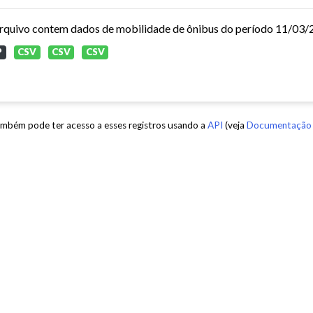
P
CSV
CSV
CSV
mbém pode ter acesso a esses registros usando a
API
(veja
Documentação 