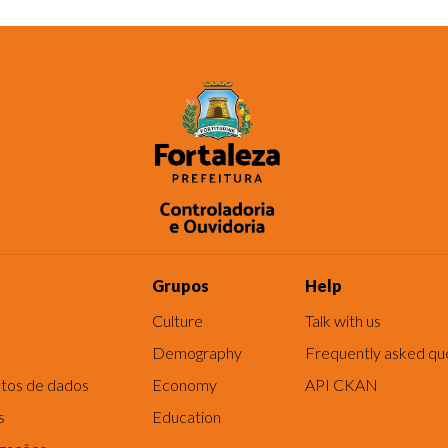
Grupos
Help
Culture
Talk with us
Demography
Frequently asked qu
tos de dados
Economy
API CKAN
s
Education