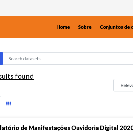
Home
Sobre
Conjuntos de 
sults found
latório de Manifestações Ouvidoria Digital 202