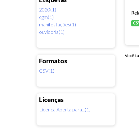
2020(1)
Rel
cgm(1)
CS
manifestações(1)
ouvidoria(1)
Você ta
Formatos
CSV(1)
Licenças
Licença Aberta para...(1)