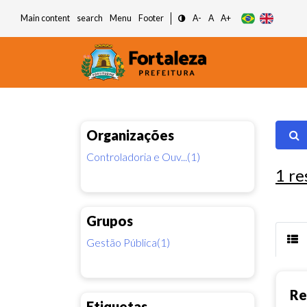
Main content
search
Menu
Footer
A-
A
A+
Organizações
Controladoria e Ouv...(1)
1
re
Grupos
Gestão Pública(1)
Re
Etiquetas