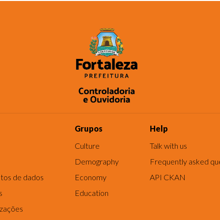
Grupos
Help
Culture
Talk with us
Demography
Frequently asked qu
tos de dados
Economy
API CKAN
s
Education
izações