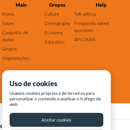
Main
Grupos
Help
Home
Culture
Talk with us
Sobre
Demography
Frequently asked
questions
Conjuntos de
Economy
dados
API CKAN
Education
Grupos
Organizações
Uso de cookies
Usamos cookies próprios e de terceiros para
personalizar o conteúdo e analisar o tráfego da
web.
Aceitar cookies
© Fortaleza Digital || CITINOVA - Fundação de Ciência,