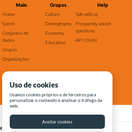
Main
Grupos
Help
Home
Culture
Talk with us
Sobre
Demography
Frequently asked
questions
Conjuntos de
Economy
dados
API CKAN
Education
Grupos
Organizações
Uso de cookies
Usamos cookies próprios e de terceiros para
personalizar o conteúdo e analisar o tráfego da
web.
Aceitar cookies
© Fortaleza Digital || CITINOVA - Fundação de Ciência,