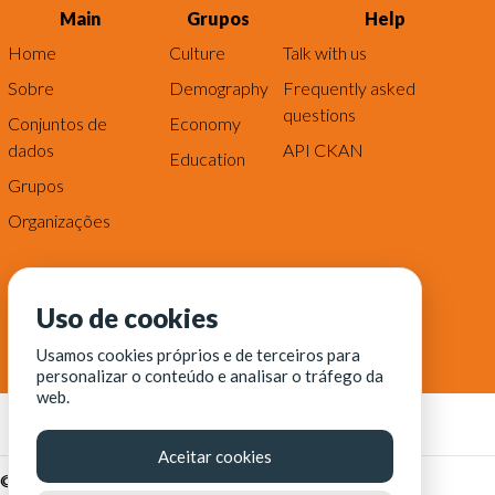
Main
Grupos
Help
Home
Culture
Talk with us
Sobre
Demography
Frequently asked
questions
Conjuntos de
Economy
dados
API CKAN
Education
Grupos
Organizações
Uso de cookies
Usamos cookies próprios e de terceiros para
personalizar o conteúdo e analisar o tráfego da
web.
Aceitar cookies
© Fortaleza Digital || CITINOVA - Fundação de Ciência,