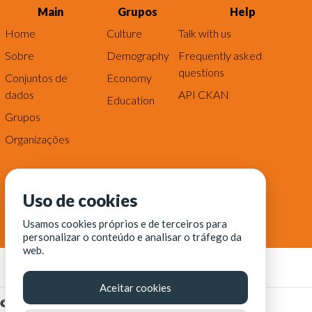
Main
Grupos
Help
Home
Culture
Talk with us
Sobre
Demography
Frequently asked
questions
Conjuntos de
Economy
dados
API CKAN
Education
Grupos
Organizações
Uso de cookies
Usamos cookies próprios e de terceiros para
personalizar o conteúdo e analisar o tráfego da
web.
Aceitar cookies
© Fortaleza Digital || CITINOVA - Fundação de Ciência,