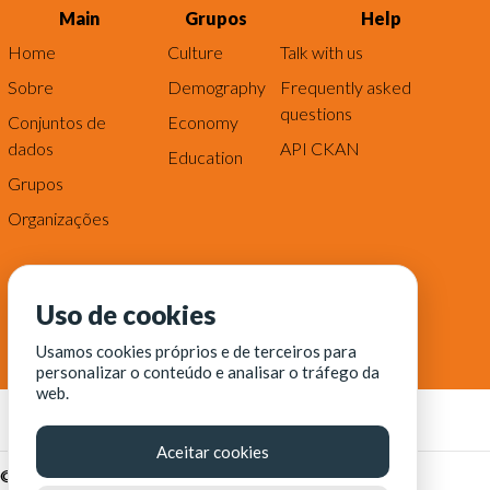
Main
Grupos
Help
Home
Culture
Talk with us
Sobre
Demography
Frequently asked
questions
Conjuntos de
Economy
dados
API CKAN
Education
Grupos
Organizações
Uso de cookies
Usamos cookies próprios e de terceiros para
personalizar o conteúdo e analisar o tráfego da
web.
Aceitar cookies
© Fortaleza Digital || CITINOVA - Fundação de Ciência,