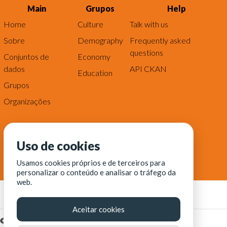
Main
Grupos
Help
Home
Culture
Talk with us
Sobre
Demography
Frequently asked
questions
Conjuntos de
Economy
dados
API CKAN
Education
Grupos
Organizações
Uso de cookies
Usamos cookies próprios e de terceiros para
personalizar o conteúdo e analisar o tráfego da
web.
Aceitar cookies
© Fortaleza Digital || CITINOVA - Fundação de Ciência,