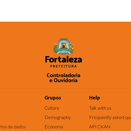
Grupos
Help
Culture
Talk with us
Demography
Frequently asked qu
tos de dados
Economy
API CKAN