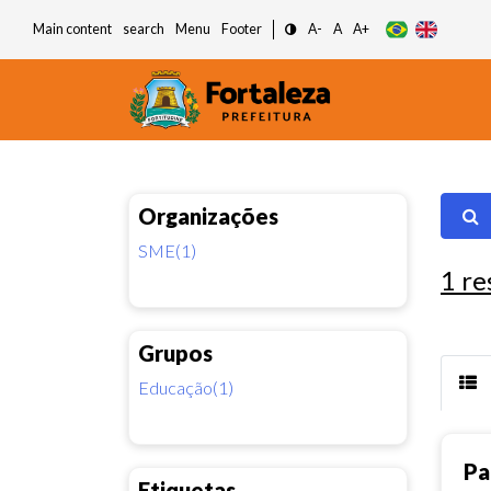
Main content
search
Menu
Footer
A-
A
A+
Organizações
SME(1)
1
re
Grupos
Educação(1)
Pa
Etiquetas