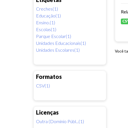
Creches(1)
Rel
Educação(1)
CS
Ensino.(1)
Escolas(1)
Parque Escolar(1)
Unidades Educacionais(1)
Unidades Escolares(1)
Você ta
Formatos
CSV(1)
Licenças
Outra (Domínio Públ...(1)