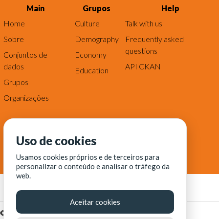
Main
Grupos
Help
Home
Culture
Talk with us
Sobre
Demography
Frequently asked
questions
Conjuntos de
Economy
dados
API CKAN
Education
Grupos
Organizações
Uso de cookies
Usamos cookies próprios e de terceiros para
personalizar o conteúdo e analisar o tráfego da
web.
Aceitar cookies
© Fortaleza Digital || CITINOVA - Fundação de Ciência,