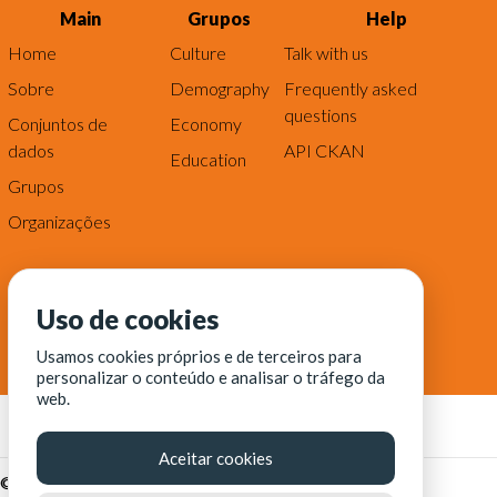
Main
Grupos
Help
Home
Culture
Talk with us
Sobre
Demography
Frequently asked
questions
Conjuntos de
Economy
dados
API CKAN
Education
Grupos
Organizações
Uso de cookies
Usamos cookies próprios e de terceiros para
personalizar o conteúdo e analisar o tráfego da
web.
Aceitar cookies
© Fortaleza Digital || CITINOVA - Fundação de Ciência,