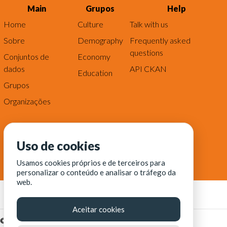
Main
Grupos
Help
Home
Culture
Talk with us
Sobre
Demography
Frequently asked
questions
Conjuntos de
Economy
dados
API CKAN
Education
Grupos
Organizações
Uso de cookies
Usamos cookies próprios e de terceiros para
personalizar o conteúdo e analisar o tráfego da
web.
Aceitar cookies
© Fortaleza Digital || CITINOVA - Fundação de Ciência,