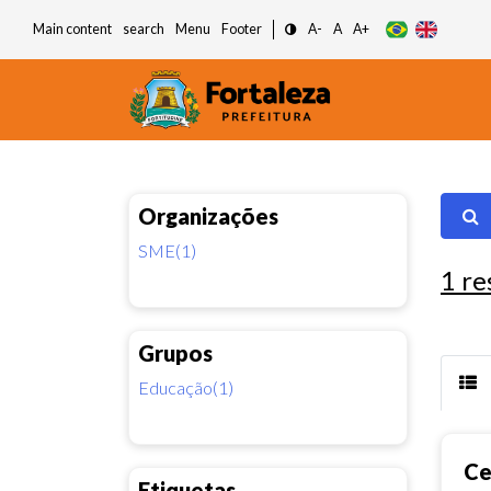
Main content
search
Menu
Footer
A-
A
A+
Organizações
SME(1)
1
re
Grupos
Educação(1)
Ce
Etiquetas