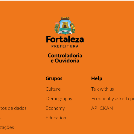
Grupos
Help
Culture
Talk with us
Demography
Frequently asked qu
tos de dados
Economy
API CKAN
s
Education
izações