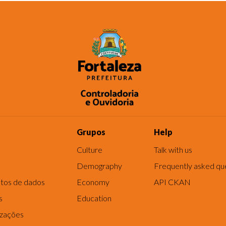
Grupos
Help
Culture
Talk with us
Demography
Frequently asked qu
tos de dados
Economy
API CKAN
s
Education
izações