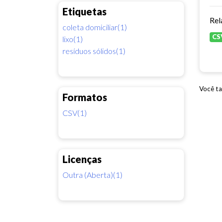
Etiquetas
Rel
coleta domiciliar(1)
CS
lixo(1)
resíduos sólidos(1)
Você ta
Formatos
CSV(1)
Licenças
Outra (Aberta)(1)