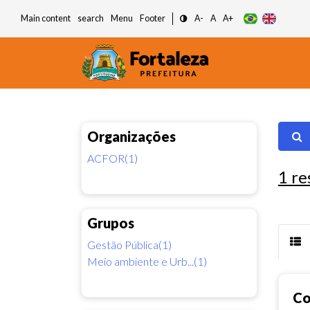
Main content
search
Menu
Footer
A-
A
A+
Organizações
ACFOR(1)
1
re
Grupos
Gestão Pública(1)
Meio ambiente e Urb...(1)
Co