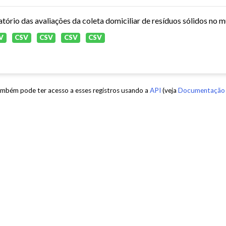
atório das avaliações da coleta domiciliar de resíduos sólidos no 
V
CSV
CSV
CSV
CSV
mbém pode ter acesso a esses registros usando a
API
(veja
Documentação 