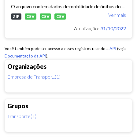
O arquivo contem dados de mobilidade de ônibus do período 11/03/2015, contendo dados de GPS, paradas e validação.
Ver mais
ZIP
CSV
CSV
CSV
Atualização:
31/10/2022
Você também pode ter acesso a esses registros usando a
API
(veja
Documentação da API
).
Organizações
Empresa de Transpor...(1)
Grupos
Transporte(1)