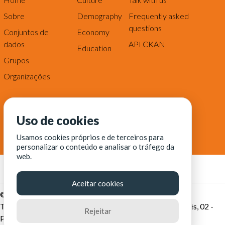
Sobre
Demography
Frequently asked
questions
Conjuntos de
Economy
dados
API CKAN
Education
Grupos
Organizações
Uso de cookies
Usamos cookies próprios e de terceiros para
personalizar o conteúdo e analisar o tráfego da
web.
Aceitar cookies
© Fortaleza Digital || CITINOVA - Fundação de Ciência,
Tecnologia e Inovação de Fortaleza - Rua dos Tremembés, 02 -
Rejeitar
Praia de Iracema - Fortaleza-CE