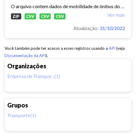
O arquivo contem dados de mobilidade de ônibus do período 11/03/2015, contendo dados de GPS, paradas e validação.
Ver mais
ZIP
CSV
CSV
CSV
Atualização:
31/10/2022
Você também pode ter acesso a esses registros usando a
API
(veja
Documentação da API
).
Organizações
Empresa de Transpor...(1)
Grupos
Transporte(1)