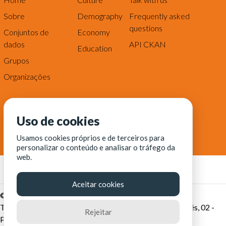
Sobre
Demography
Frequently asked
questions
Conjuntos de
Economy
dados
API CKAN
Education
Grupos
Organizações
Uso de cookies
Usamos cookies próprios e de terceiros para
personalizar o conteúdo e analisar o tráfego da
web.
Aceitar cookies
© Fortaleza Digital || CITINOVA - Fundação de Ciência,
Tecnologia e Inovação de Fortaleza - Rua dos Tremembés, 02 -
Rejeitar
Praia de Iracema - Fortaleza-CE