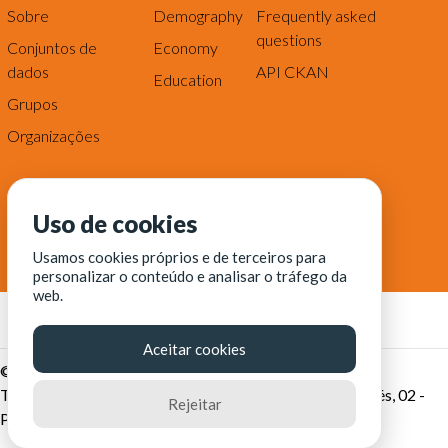
Sobre
Demography
Frequently asked
questions
Conjuntos de
Economy
dados
API CKAN
Education
Grupos
Organizações
Uso de cookies
Usamos cookies próprios e de terceiros para
personalizar o conteúdo e analisar o tráfego da
web.
Aceitar cookies
© Fortaleza Digital || CITINOVA - Fundação de Ciência,
Tecnologia e Inovação de Fortaleza - Rua dos Tremembés, 02 -
Rejeitar
Praia de Iracema - Fortaleza-CE