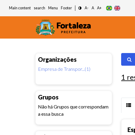
Main content
search
Menu
Footer
A-
A
A+
Organizações
Empresa de Transpor...(1)
1
re
Grupos
Não há Grupos que correspondam
a essa busca
Es