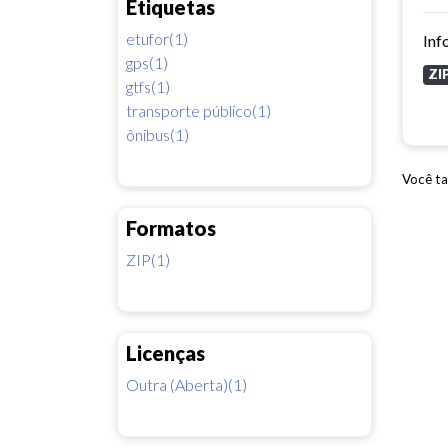
Etiquetas
etufor(1)
gps(1)
ZI
gtfs(1)
transporte público(1)
ônibus(1)
Você ta
Formatos
ZIP(1)
Licenças
Outra (Aberta)(1)