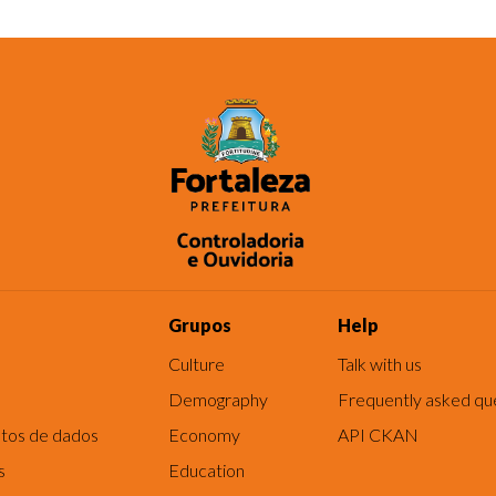
Grupos
Help
Culture
Talk with us
Demography
Frequently asked qu
tos de dados
Economy
API CKAN
s
Education